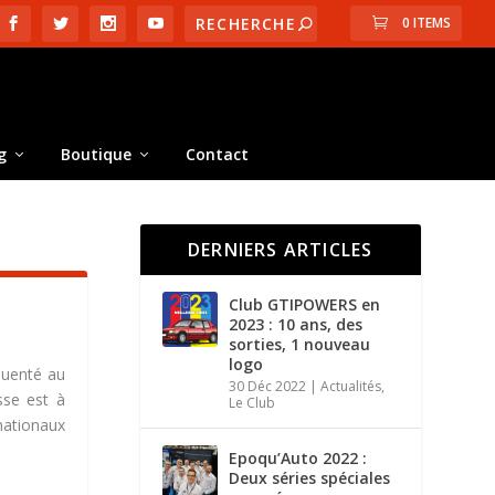
0 ITEMS
g
Boutique
Contact
DERNIERS ARTICLES
Club GTIPOWERS en
2023 : 10 ans, des
sorties, 1 nouveau
logo
quenté au
30 Déc 2022
|
Actualités
,
sse est à
Le Club
nationaux
Epoqu’Auto 2022 :
Deux séries spéciales