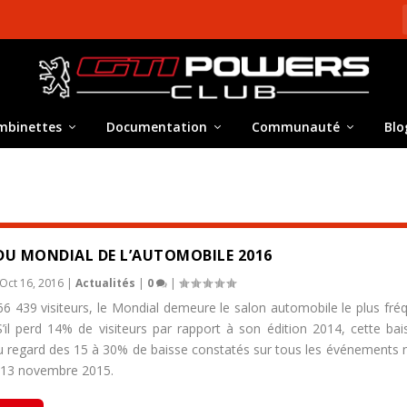
mbinettes
Documentation
Communauté
Blo
DU MONDIAL DE L’AUTOMOBILE 2016
Oct 16, 2016
|
Actualités
|
0
|
6 439 visiteurs, le Mondial demeure le salon automobile le plus fré
’il perd 14% de visiteurs par rapport à son édition 2014, cette bai
u regard des 15 à 30% de baisse constatés sur tous les événements 
e 13 novembre 2015.