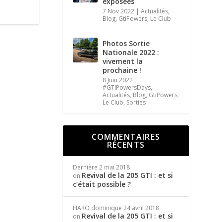
exposées
7 Nov 2022
|
Actualités
,
Blog
,
GtiPowers
,
Le Club
Photos Sortie
Nationale 2022 :
vivement la
prochaine !
8 Juin 2022
|
#GTIPowersDays
,
Actualités
,
Blog
,
GtiPowers
,
Le Club
,
Sorties
COMMENTAIRES
RÉCENTS
Dernière
2 mai 2018
Revival de la 205 GTI : et si
on
c’était possible ?
HARO dominique
24 avril 2018
Revival de la 205 GTI : et si
on