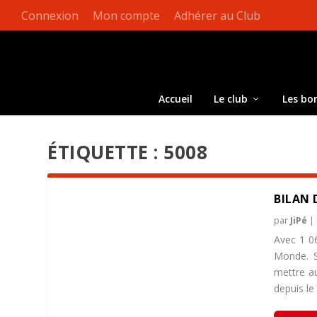
Connexion
Mon compte
Adhérer au Club
Accueil
Le club
Les bo
ÉTIQUETTE :
5008
BILAN 
par
JiPé
|
Avec 1 06
Monde. S
mettre a
depuis l