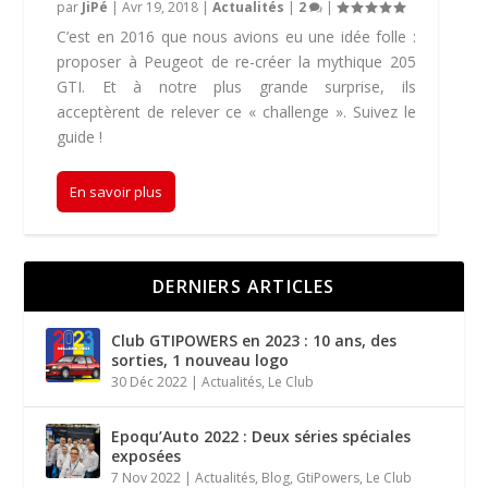
par
JiPé
|
Avr 19, 2018
|
Actualités
|
2
|
C’est en 2016 que nous avions eu une idée folle :
proposer à Peugeot de re-créer la mythique 205
GTI. Et à notre plus grande surprise, ils
acceptèrent de relever ce « challenge ». Suivez le
guide !
En savoir plus
DERNIERS ARTICLES
Club GTIPOWERS en 2023 : 10 ans, des
sorties, 1 nouveau logo
30 Déc 2022
|
Actualités
,
Le Club
Epoqu’Auto 2022 : Deux séries spéciales
exposées
7 Nov 2022
|
Actualités
,
Blog
,
GtiPowers
,
Le Club