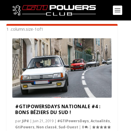
ÉTIQUETTE :
205 GENTRY
#GTIPOWERSDAYS NATIONALE #4 :
BONS BÉZIERS DU SUD !
par
JiPé
|
Juin 21, 2019
|
#GTIPowersDays
,
Actualités
,
GtiPowers
,
Non classé
,
Sud-Ouest
|
0
|