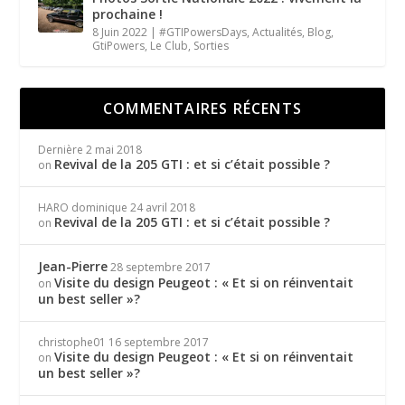
prochaine !
8 Juin 2022
|
#GTIPowersDays
,
Actualités
,
Blog
,
GtiPowers
,
Le Club
,
Sorties
COMMENTAIRES RÉCENTS
Dernière
2 mai 2018
Revival de la 205 GTI : et si c’était possible ?
on
HARO dominique
24 avril 2018
Revival de la 205 GTI : et si c’était possible ?
on
Jean-Pierre
28 septembre 2017
Visite du design Peugeot : « Et si on réinventait
on
un best seller »?
christophe01
16 septembre 2017
Visite du design Peugeot : « Et si on réinventait
on
un best seller »?