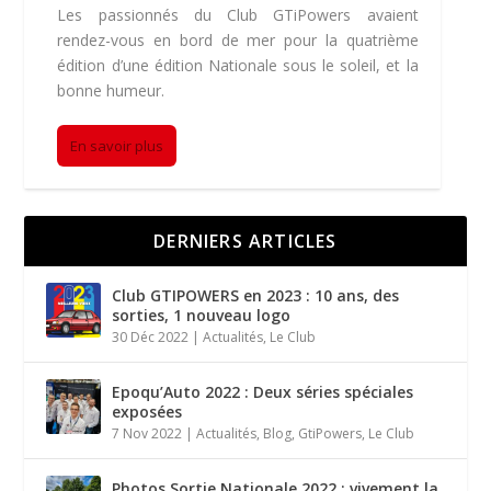
Les passionnés du Club GTiPowers avaient
rendez-vous en bord de mer pour la quatrième
édition d’une édition Nationale sous le soleil, et la
bonne humeur.
En savoir plus
DERNIERS ARTICLES
Club GTIPOWERS en 2023 : 10 ans, des
sorties, 1 nouveau logo
30 Déc 2022
|
Actualités
,
Le Club
Epoqu’Auto 2022 : Deux séries spéciales
exposées
7 Nov 2022
|
Actualités
,
Blog
,
GtiPowers
,
Le Club
Photos Sortie Nationale 2022 : vivement la