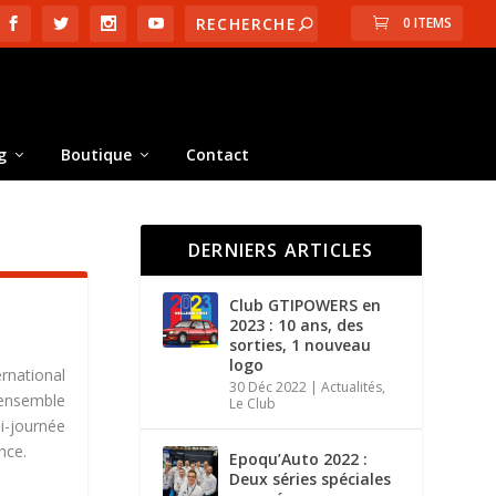
0 ITEMS
g
Boutique
Contact
DERNIERS ARTICLES
Club GTIPOWERS en
2023 : 10 ans, des
sorties, 1 nouveau
logo
rnational
30 Déc 2022
|
Actualités
,
t ensemble
Le Club
i-journée
nce.
Epoqu’Auto 2022 :
Deux séries spéciales