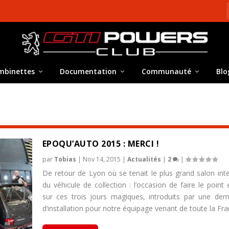
mbinettes
Documentation
Communauté
Blo
EPOQU’AUTO 2015 : MERCI !
par
Tobias
|
Nov 14, 2015
|
Actualités
|
2
|
De retour de Lyon où se tenait le plus grand salon inte
du véhicule de collection : l’occasion de faire le poin
sur ces trois jours magiques, introduits par une dem
d’installation pour notre équipage venant de toute la Fra