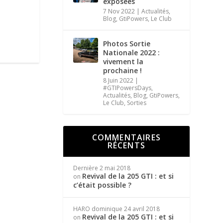
exposées
7 Nov 2022
|
Actualités
,
Blog
,
GtiPowers
,
Le Club
Photos Sortie
Nationale 2022 :
vivement la
prochaine !
8 Juin 2022
|
#GTIPowersDays
,
Actualités
,
Blog
,
GtiPowers
,
Le Club
,
Sorties
COMMENTAIRES
RÉCENTS
Dernière
2 mai 2018
Revival de la 205 GTI : et si
on
c’était possible ?
HARO dominique
24 avril 2018
Revival de la 205 GTI : et si
on