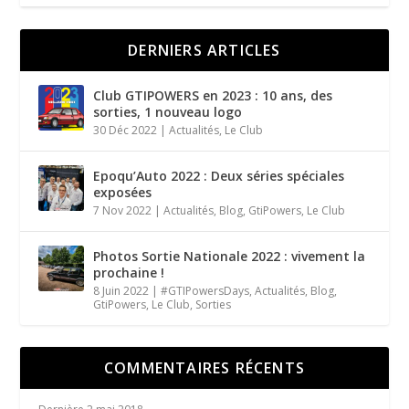
DERNIERS ARTICLES
Club GTIPOWERS en 2023 : 10 ans, des
sorties, 1 nouveau logo
30 Déc 2022
|
Actualités
,
Le Club
Epoqu’Auto 2022 : Deux séries spéciales
exposées
7 Nov 2022
|
Actualités
,
Blog
,
GtiPowers
,
Le Club
Photos Sortie Nationale 2022 : vivement la
prochaine !
8 Juin 2022
|
#GTIPowersDays
,
Actualités
,
Blog
,
GtiPowers
,
Le Club
,
Sorties
COMMENTAIRES RÉCENTS