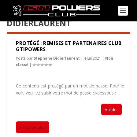
AUTEUR/AUTRICE :
STEPHANE
DIDIERLAURENT
PROTÉGÉ : REMISES ET PARTENAIRES CLUB
GTIPOWERS
Posté par
Stephane Didierlaurent
|
4 Juil 2021
|
Non
classé
|
Ce contenu est protégé par un mot de passe. Pour le
voir, veuillez saisir votre mot de passe ci-dessous :
Mot de passe :
En savoir plus