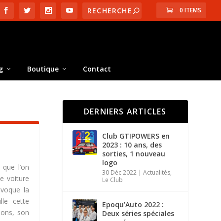
0 ITEMS
g
Boutique
Contact
DERNIERS ARTICLES
Club GTIPOWERS en
2023 : 10 ans, des
sorties, 1 nouveau
logo
 que l’on
30 Déc 2022
|
Actualités
,
e voiture
Le Club
évoque la
lle cette
Epoqu’Auto 2022 :
ions, son
Deux séries spéciales