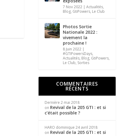
exposées
7 Nov 2022
|
Actualités
,
Blog
,
GtiPowers
,
Le Club
Photos Sortie
Nationale 2022 :
vivement la
prochaine !
8 Juin 2022
|
#GTIPowersDays
,
Actualités
,
Blog
,
GtiPowers
,
Le Club
,
Sorties
COMMENTAIRES
RÉCENTS
Dernière
2 mai 2018
Revival de la 205 GTI : et si
on
c’était possible ?
HARO dominique
24 avril 2018
Revival de la 205 GTI : et si
on