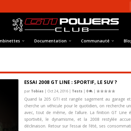
mbinettes
Documentation
Communauté
Blo
ESSAI 2008 GT LINE : SPORTIF, LE SUV ?
par
Tobias
|
Oct 24, 2016
|
Tests
|
0
|
Quand la 205 GTI est rangée sagement au garage et
cherche un véhicule pour le quotidien, on recherche un
avec, tout de même, de l’allure. La finition GT Line 
sportivité, le dynamisme, et la 2008 restylée accuei
déclinaison. Retour sur l’essai de l’été, ses consommat