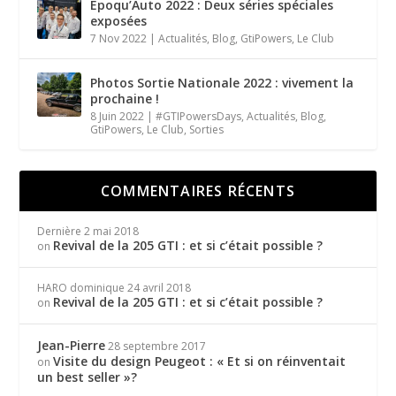
Epoqu’Auto 2022 : Deux séries spéciales
exposées
7 Nov 2022
|
Actualités
,
Blog
,
GtiPowers
,
Le Club
Photos Sortie Nationale 2022 : vivement la
prochaine !
8 Juin 2022
|
#GTIPowersDays
,
Actualités
,
Blog
,
GtiPowers
,
Le Club
,
Sorties
COMMENTAIRES RÉCENTS
Dernière
2 mai 2018
Revival de la 205 GTI : et si c’était possible ?
on
HARO dominique
24 avril 2018
Revival de la 205 GTI : et si c’était possible ?
on
Jean-Pierre
28 septembre 2017
Visite du design Peugeot : « Et si on réinventait
on
un best seller »?