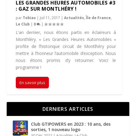
LES GRANDES HEURES AUTOMOBILES #3
: GAZ SUR MONTLHÉRY !
par
Tobias
|
Juil 11, 2017
|
Actualités
,
Île de France
,
Le Club
|
0
|
L’an dernier, nous étions partis en éclaireurs à
Monthléry. « Les Grandes Heures Automobiles »
profite de l’historique circuit de Montlhéry pour
mettre à l’honneur l’automobile d’exception. Nous
nous étions promis d’y retourner. Voici le
programme !
En savoir plus
DERNIERS ARTICLES
Club GTIPOWERS en 2023 : 10 ans, des
sorties, 1 nouveau logo
30 Déc 2022
|
Actualités
,
Le Club