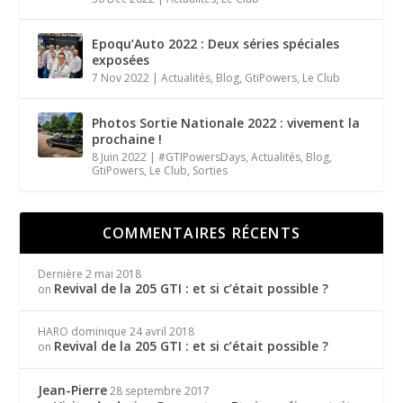
Epoqu’Auto 2022 : Deux séries spéciales
exposées
7 Nov 2022
|
Actualités
,
Blog
,
GtiPowers
,
Le Club
Photos Sortie Nationale 2022 : vivement la
prochaine !
8 Juin 2022
|
#GTIPowersDays
,
Actualités
,
Blog
,
GtiPowers
,
Le Club
,
Sorties
COMMENTAIRES RÉCENTS
Dernière
2 mai 2018
Revival de la 205 GTI : et si c’était possible ?
on
HARO dominique
24 avril 2018
Revival de la 205 GTI : et si c’était possible ?
on
Jean-Pierre
28 septembre 2017