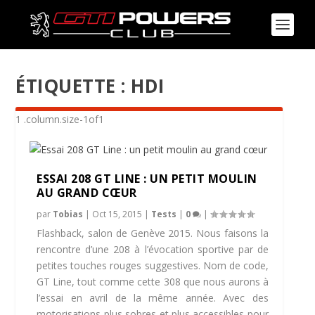
ÉTIQUETTE :
HDI
ESSAI 208 GT LINE : UN PETIT MOULIN
AU GRAND CŒUR
par
Tobias
|
Oct 15, 2015
|
Tests
|
0
|
Flashback, salon de Genève 2015. Nous faisons la
rencontre d’une 208 à l’évocation sportive par de
petites touches rouges suggestives. Nom de code,
GT Line, tout comme cette 308 que nous aurons à
l’essai en avril de la même année. Avec des
motorisations plus sobres et plus accessibles pour