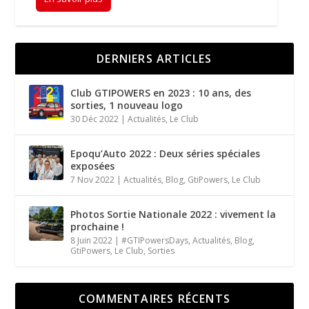
DERNIERS ARTICLES
Club GTIPOWERS en 2023 : 10 ans, des
sorties, 1 nouveau logo
30 Déc 2022
|
Actualités
,
Le Club
Epoqu’Auto 2022 : Deux séries spéciales
exposées
7 Nov 2022
|
Actualités
,
Blog
,
GtiPowers
,
Le Club
Photos Sortie Nationale 2022 : vivement la
prochaine !
8 Juin 2022
|
#GTIPowersDays
,
Actualités
,
Blog
,
GtiPowers
,
Le Club
,
Sorties
COMMENTAIRES RÉCENTS