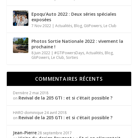
Epoqu’Auto 2022 : Deux séries spéciales
exposées
7 Nov 2022
|
Actualités
,
Blog
,
GtiPowers
,
Le Club
Photos Sortie Nationale 2022 : vivement la
prochaine !
8 Juin 2022
|
#GTIPowersDays
,
Actualités
,
Blog
,
GtiPowers
,
Le Club
,
Sorties
COMMENTAIRES RÉCENTS
Dernière
2 mai 2018
Revival de la 205 GTI : et si c’était possible ?
on
HARO dominique
24 avril 2018
Revival de la 205 GTI : et si c’était possible ?
on
Jean-Pierre
28 septembre 2017