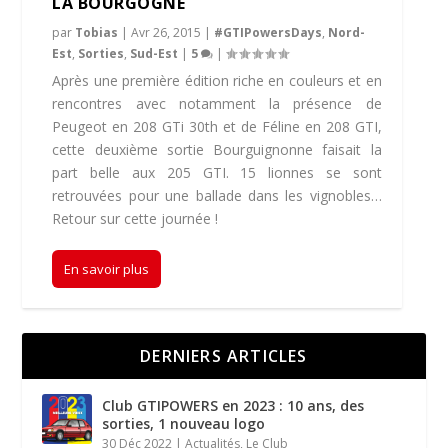
LA BOURGOGNE
par
Tobias
|
Avr 26, 2015
|
#GTIPowersDays
,
Nord-
Est
,
Sorties
,
Sud-Est
|
5
|
Après une première édition riche en couleurs et en
rencontres avec notamment la présence de
Peugeot en 208 GTi 30th et de Féline en 208 GTI,
cette deuxième sortie Bourguignonne faisait la
part belle aux 205 GTI. 15 lionnes se sont
retrouvées pour une ballade dans les vignobles…
Retour sur cette journée !
En savoir plus
DERNIERS ARTICLES
Club GTIPOWERS en 2023 : 10 ans, des
sorties, 1 nouveau logo
30 Déc 2022
|
Actualités
,
Le Club