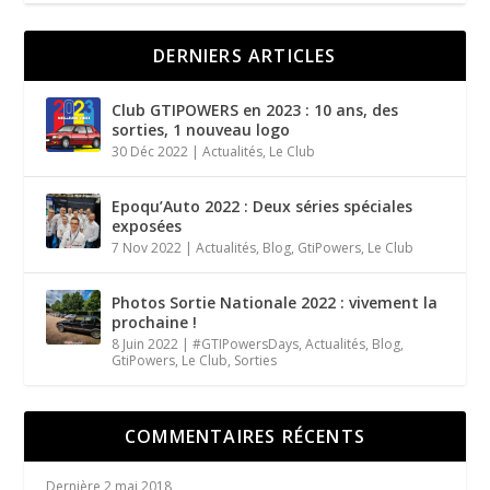
DERNIERS ARTICLES
Club GTIPOWERS en 2023 : 10 ans, des
sorties, 1 nouveau logo
30 Déc 2022
|
Actualités
,
Le Club
Epoqu’Auto 2022 : Deux séries spéciales
exposées
7 Nov 2022
|
Actualités
,
Blog
,
GtiPowers
,
Le Club
Photos Sortie Nationale 2022 : vivement la
prochaine !
8 Juin 2022
|
#GTIPowersDays
,
Actualités
,
Blog
,
GtiPowers
,
Le Club
,
Sorties
COMMENTAIRES RÉCENTS
Dernière
2 mai 2018