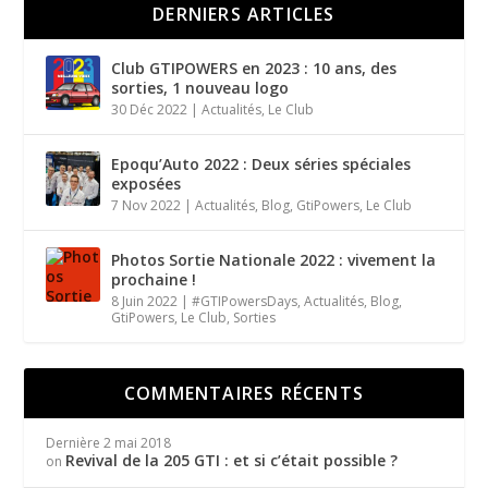
DERNIERS ARTICLES
Club GTIPOWERS en 2023 : 10 ans, des
sorties, 1 nouveau logo
30 Déc 2022
|
Actualités
,
Le Club
Epoqu’Auto 2022 : Deux séries spéciales
exposées
7 Nov 2022
|
Actualités
,
Blog
,
GtiPowers
,
Le Club
Photos Sortie Nationale 2022 : vivement la
prochaine !
8 Juin 2022
|
#GTIPowersDays
,
Actualités
,
Blog
,
GtiPowers
,
Le Club
,
Sorties
COMMENTAIRES RÉCENTS
Dernière
2 mai 2018
Revival de la 205 GTI : et si c’était possible ?
on