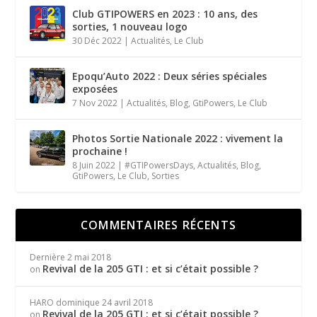
Club GTIPOWERS en 2023 : 10 ans, des
sorties, 1 nouveau logo
30 Déc 2022
|
Actualités
,
Le Club
Epoqu’Auto 2022 : Deux séries spéciales
exposées
7 Nov 2022
|
Actualités
,
Blog
,
GtiPowers
,
Le Club
Photos Sortie Nationale 2022 : vivement la
prochaine !
8 Juin 2022
|
#GTIPowersDays
,
Actualités
,
Blog
,
GtiPowers
,
Le Club
,
Sorties
COMMENTAIRES RÉCENTS
Dernière
2 mai 2018
Revival de la 205 GTI : et si c’était possible ?
on
HARO dominique
24 avril 2018
Revival de la 205 GTI : et si c’était possible ?
on