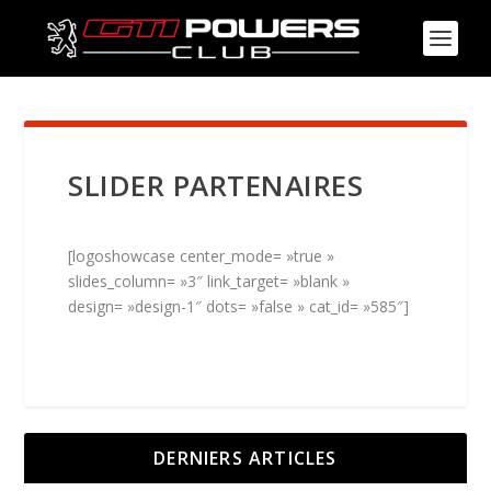
SLIDER PARTENAIRES
[logoshowcase center_mode= »true »
slides_column= »3″ link_target= »blank »
design= »design-1″ dots= »false » cat_id= »585″]
DERNIERS ARTICLES