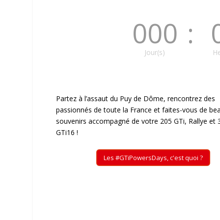
000
:
Jour(s)
He
Partez à l’assaut du Puy de Dôme, rencontrez des
passionnés de toute la France et faites-vous de be
souvenirs accompagné de votre 205 GTi, Rallye et 
GTi16 !
Les #GTiPowersDays, c'est quoi ?