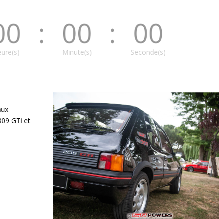
00
:
00
:
00
ure(s)
Minute(s)
Seconde(s)
aux
309 GTi et