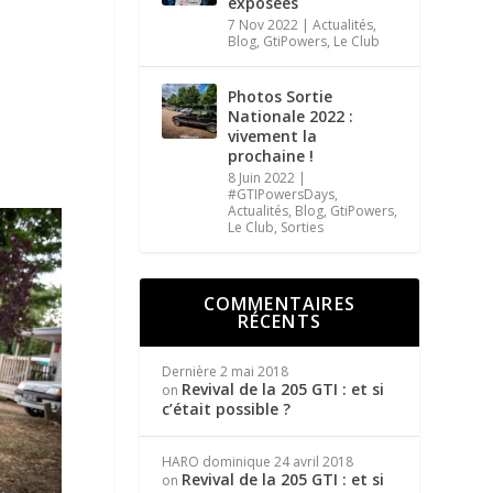
exposées
7 Nov 2022
|
Actualités
,
Blog
,
GtiPowers
,
Le Club
Photos Sortie
Nationale 2022 :
vivement la
prochaine !
8 Juin 2022
|
#GTIPowersDays
,
Actualités
,
Blog
,
GtiPowers
,
Le Club
,
Sorties
COMMENTAIRES
RÉCENTS
Dernière
2 mai 2018
Revival de la 205 GTI : et si
on
c’était possible ?
HARO dominique
24 avril 2018
Revival de la 205 GTI : et si
on