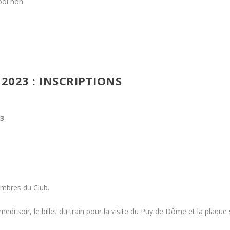
ool non
023 : INSCRIPTIONS
23
.
mbres du Club.
medi soir, le billet du train pour la visite du Puy de Dôme et la plaque 