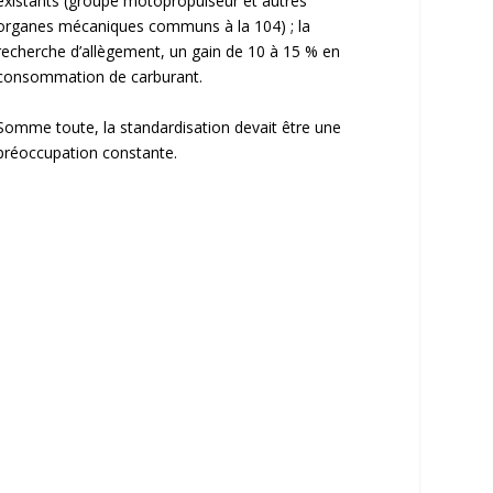
existants (groupe motopropulseur et autres
organes mécaniques communs à la 104) ; la
recherche d’allègement, un gain de 10 à 15 % en
consommation de carburant.
Somme toute, la standardisation devait être une
préoccupation constante.