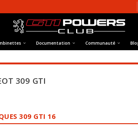
mbinettes
Documentation
Communauté
Blo
OT 309 GTI
IQUES
309 GTI 16