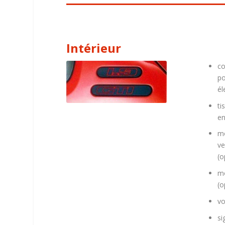
Intérieur
co
po
él
ti
en
mo
ve
(o
mo
(o
vo
si