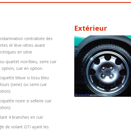
Extérieur
ndamnation centralisée des
rtes et lève-vitres avant
ectriques en série
ssu quartet noir/bleu, semi cuir
 option, cuir en option.
quette bleue si tissu bleu
lours (serie) ou semi-cuir
ption)
quette noire si sellerie cuir
ption)
lant 4 branches en cuir
gle de volant GTI ayant les