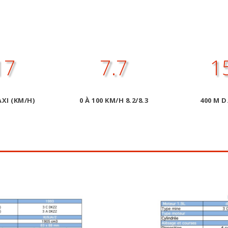
17
7.7
1
XI (KM/H)
0 À 100 KM/H 8.2/8.3
400 M D