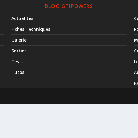
BLOG GTIPOWERS
Actualités
C
Fiches Techniques
P
Galerie
M
Sorties
C
Tests
L
Tutos
A
R