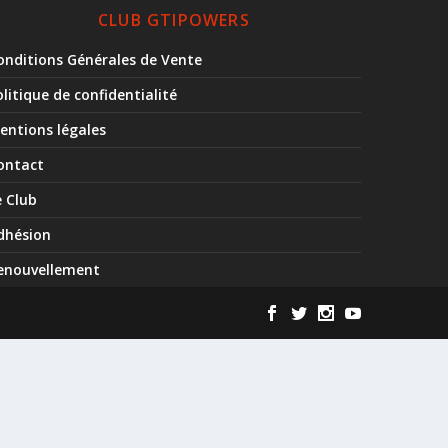
CLUB GTIPOWERS
onditions Générales de Vente
olitique de confidentialité
entions légales
ontact
e Club
dhésion
enouvellement